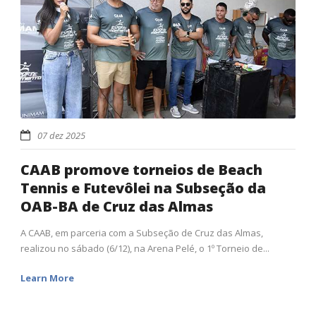
07 dez 2025
CAAB promove torneios de Beach
Tennis e Futevôlei na Subseção da
OAB-BA de Cruz das Almas
A CAAB, em parceria com a Subseção de Cruz das Almas,
realizou no sábado (6/12), na Arena Pelé, o 1º Torneio de...
Learn More