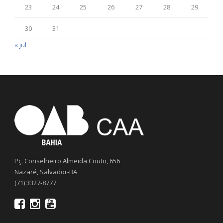
23
24
25
26
27
28
29
30
31
« jul
Pç. Conselheiro Almeida Couto, 656
Nazaré, Salvador-BA
(71) 3327-8777