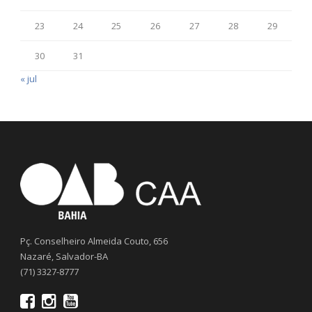
23
24
25
26
27
28
29
30
31
« jul
Pç. Conselheiro Almeida Couto, 656
Nazaré, Salvador-BA
(71) 3327-8777