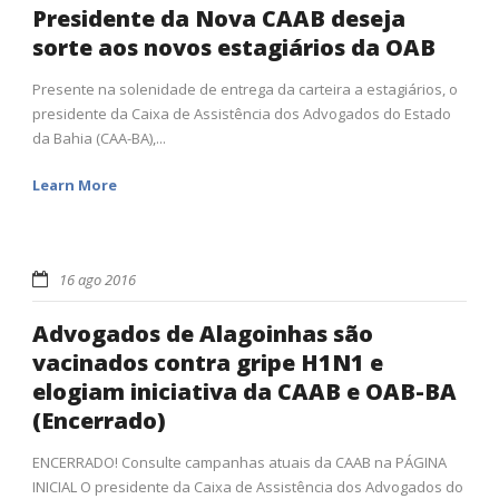
Presidente da Nova CAAB deseja
sorte aos novos estagiários da OAB
Presente na solenidade de entrega da carteira a estagiários, o
presidente da Caixa de Assistência dos Advogados do Estado
da Bahia (CAA-BA),...
Learn More
16 ago 2016
Advogados de Alagoinhas são
vacinados contra gripe H1N1 e
elogiam iniciativa da CAAB e OAB-BA
(Encerrado)
ENCERRADO! Consulte campanhas atuais da CAAB na PÁGINA
INICIAL O presidente da Caixa de Assistência dos Advogados do