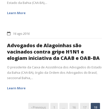
Estado da Bahia (CAA-BA),...
Learn More
16 ago 2016
Advogados de Alagoinhas são
vacinados contra gripe H1N1 e
elogiam iniciativa da CAAB e OAB-BA
O presidente da Caixa de Assistência dos Advogados do Estado
da Bahia (CAA-BA), órgão da Ordem dos Advogados do Brasil,
seccional Bahia,...
Learn More
‹ Previous
1
…
16
17
18