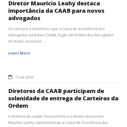
Diretor Maurício Leahy destaca
importância da CAAB para novos
advogados
Os serviços e benefícios que a Caixa de Assistência dos
Advogados da Bahia (CAAB), órgão da Ordem dos Advogados
do Brasil, seccional...
Learn More
13 set 2016
Diretores da CAAB participam de
solenidade de entrega de Carteiras da
Ordem
A diretora de saúde Tereza Dória e o diretor-tesoureiro
Maurício Leahy representaram a Caixa de Assistência dos