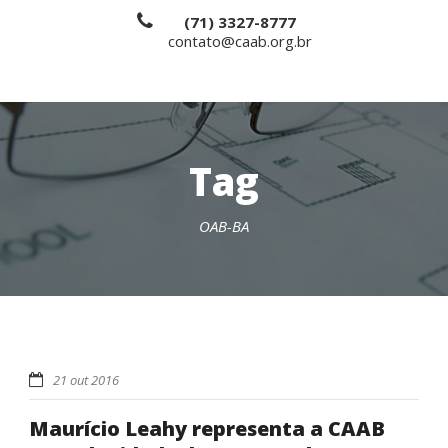
(71) 3327-8777
contato@caab.org.br
Tag
OAB-BA
21 out 2016
Maurício Leahy representa a CAAB