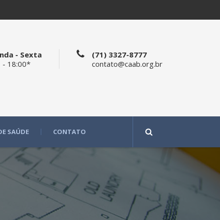
nda - Sexta
(71) 3327-8777
 - 18:00*
contato@caab.org.br
DE SAÚDE
CONTATO