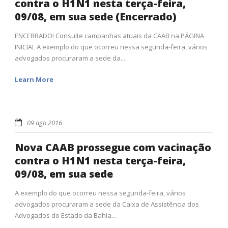
contra o H1N1 nesta terça-feira,
09/08, em sua sede (Encerrado)
ENCERRADO! Consulte campanhas atuais da CAAB na PÁGINA
INICIAL A exemplo do que ocorreu nessa segunda-feira, vários
advogados procuraram a sede da...
Learn More
09 ago 2016
Nova CAAB prossegue com vacinação
contra o H1N1 nesta terça-feira,
09/08, em sua sede
A exemplo do que ocorreu nessa segunda-feira, vários
advogados procuraram a sede da Caixa de Assistência dos
Advogados do Estado da Bahia...