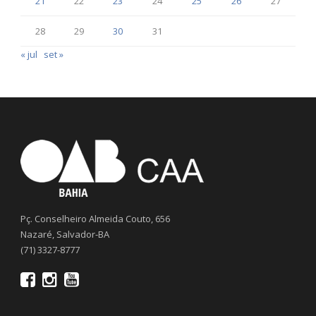
21
22
23
24
25
26
27
28
29
30
31
« jul
set »
Pç. Conselheiro Almeida Couto, 656
Nazaré, Salvador-BA
(71) 3327-8777