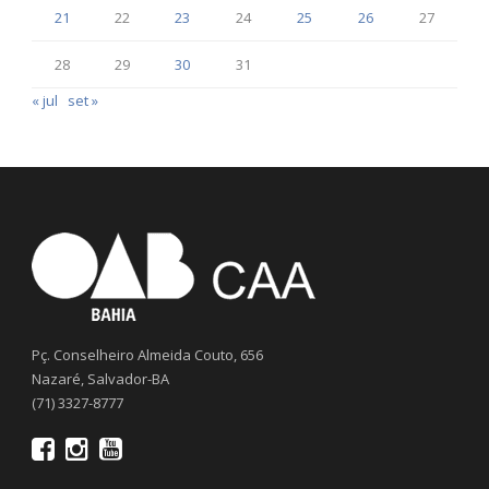
21
22
23
24
25
26
27
28
29
30
31
« jul
set »
Pç. Conselheiro Almeida Couto, 656
Nazaré, Salvador-BA
(71) 3327-8777