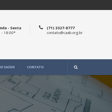
nda - Sexta
(71) 3327-8777
 - 18:00*
contato@caab.org.br
DE SAÚDE
CONTATO