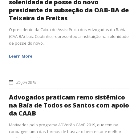
solenidade de posse do novo
presidente da subseção da OAB-BA de
Teixeira de Freitas
O presidente da Caixa de Assistência dos Advogados da Bahia
(CAA-BA), Luiz Coutinho, representou a instituição na solenidade
de posse do novo...
Learn More
25 jan 2019
Advogados praticam remo sistêmico
na Baía de Todos os Santos com apoio
da CAAB
Motivados pelo programa ADVerão CAAB 2019, que tem na
canoagem uma das formas de buscar o bem-estar e melhor