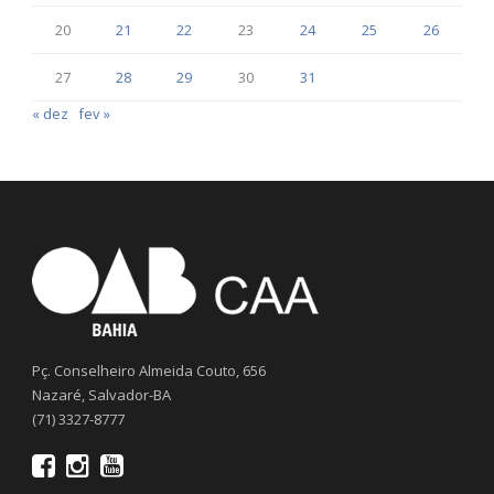
20
21
22
23
24
25
26
27
28
29
30
31
« dez
fev »
Pç. Conselheiro Almeida Couto, 656
Nazaré, Salvador-BA
(71) 3327-8777