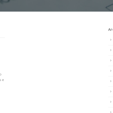
Ar
o
s e