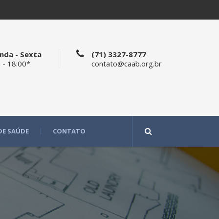
nda - Sexta
(71) 3327-8777
 - 18:00*
contato@caab.org.br
DE SAÚDE
CONTATO