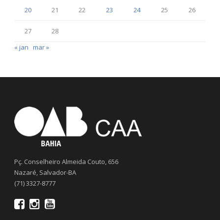
20
21
22
23
24
25
26
27
28
« jan
mar »
Pç. Conselheiro Almeida Couto, 656
Nazaré, Salvador-BA
(71) 3327-8777