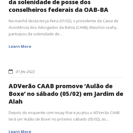
da solenidade de posse dos
conselheiros federais da OAB-BA
Na manhã desta terça-feira (01/02), o presidente da Caixa de
Assistência dos Advogados da Bahia (CAAB), Maurício Leahy,
participou da solenidade de...
Learn More
01 fev 2022
ADVerão CAAB promove ‘Aulão de
Boxe’ no sábado (05/02) em Jardim de
Alah
Depois do esquente com muay thai e jiu jitsu o ADVerão CAAB
terá um ‘Aulão de Boxe’ no próximo sábado (05/02), às...
Learn More