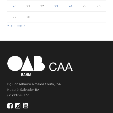
20
21
22
23
24
25
26
27
28
« jan
mar »
Pç. Conselheiro Almeida Couto, 656
Nazaré, Salvador-BA
(71) 3327-8777