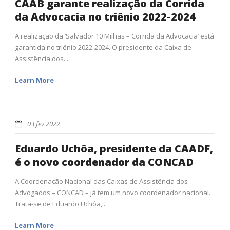
CAAB garante realização da Corrida
da Advocacia no triênio 2022-2024
A realização da ‘Salvador 10 Milhas – Corrida da Advocacia’ está
garantida no triênio 2022-2024. O presidente da Caixa de
Assistência dos...
Learn More
03 fev 2022
Eduardo Uchôa, presidente da CAADF,
é o novo coordenador da CONCAD
A Coordenação Nacional das Caixas de Assistência dos
Advogados – CONCAD – já tem um novo coordenador nacional.
Trata-se de Eduardo Uchôa,...
Learn More