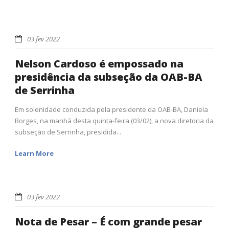
03 fev 2022
Nelson Cardoso é empossado na
presidência da subseção da OAB-BA
de Serrinha
Em solenidade conduzida pela presidente da OAB-BA, Daniela
Borges, na manhã desta quinta-feira (03/02), a nova diretoria da
subseção de Serrinha, presidida...
Learn More
03 fev 2022
Nota de Pesar – É com grande pesar