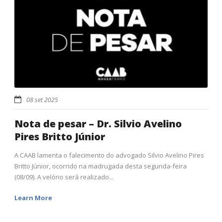
08 set 2025
Nota de pesar – Dr. Silvio Avelino
Pires Britto Júnior
A CAAB lamenta o falecimento do advogado Silvio Avelino Pires
Britto Júnior, ocorrido na madrugada desta segunda-feira
(08/09). A velório será realizado...
Learn More