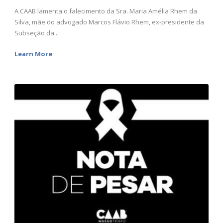
A CAAB lamenta o falecimento da Sra. Maria Amélia Rhem da
Silva, mãe do advogado Marcos Flávio Rhem, ex-presidente da
Subseção da...
Learn More