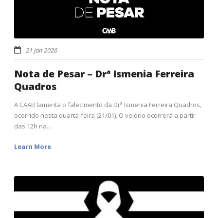
21 jan 2026
Nota de Pesar – Drª Ismenia Ferreira
Quadros
A CAAB lamenta o falecimento da Drª Ismenia Ferreira Quadros,
ocorrido nesta quarta-feira (21/01). O velório ocorrerá a partir
das 12h na...
Learn More