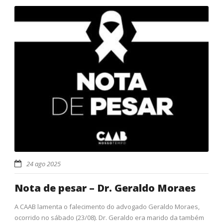
24 ago 2025
Nota de pesar – Dr. Geraldo Moraes
A CAAB lamenta o falecimento do advogado Geraldo Moraes,
ocorrido no sábado (23/08). Dr. Geraldo era marido da também