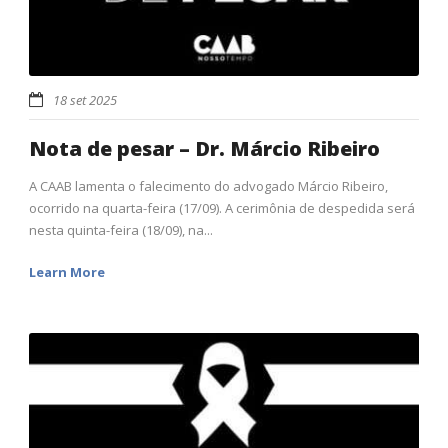
18 set 2025
Nota de pesar – Dr. Márcio Ribeiro
A CAAB lamenta o falecimento do advogado Márcio Ribeiro,
ocorrido na quarta-feira (17/09). A cerimônia de despedida será
nesta quinta-feira (18/09), na...
Learn More