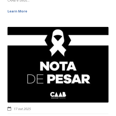
CAAB e seus...
Learn More
17 out 2025