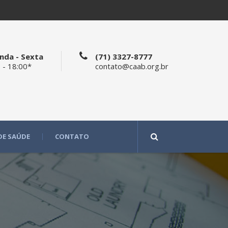
nda - Sexta
(71) 3327-8777
 - 18:00*
contato@caab.org.br
DE SAÚDE
CONTATO