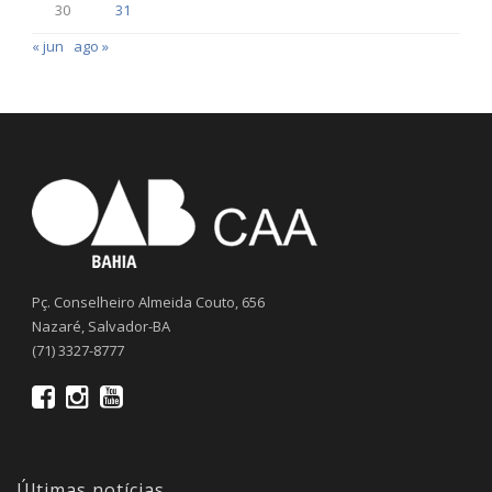
30
31
« jun
ago »
Pç. Conselheiro Almeida Couto, 656
Nazaré, Salvador-BA
(71) 3327-8777
Últimas notícias