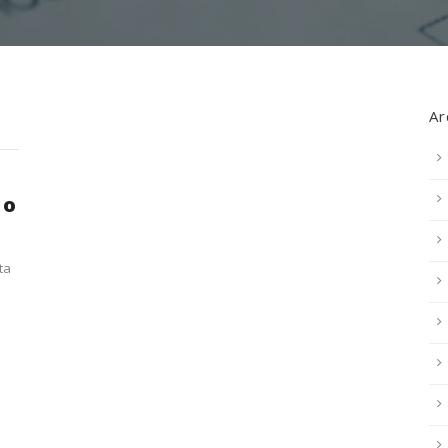
Ar
 o
ta
a