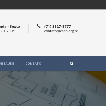
nda - Sexta
(71) 3327-8777
 - 18:00*
contato@caab.org.br
DE SAÚDE
CONTATO