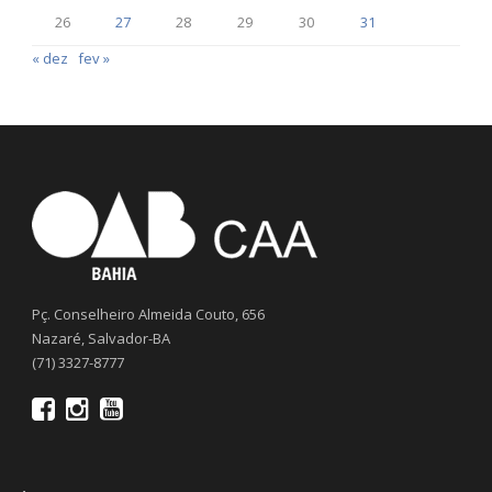
26
27
28
29
30
31
« dez
fev »
Pç. Conselheiro Almeida Couto, 656
Nazaré, Salvador-BA
(71) 3327-8777