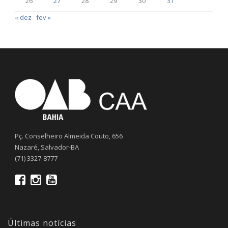
26
27
28
29
30
31
« dez
fev »
Pç. Conselheiro Almeida Couto, 656
Nazaré, Salvador-BA
(71) 3327-8777
Últimas notícias