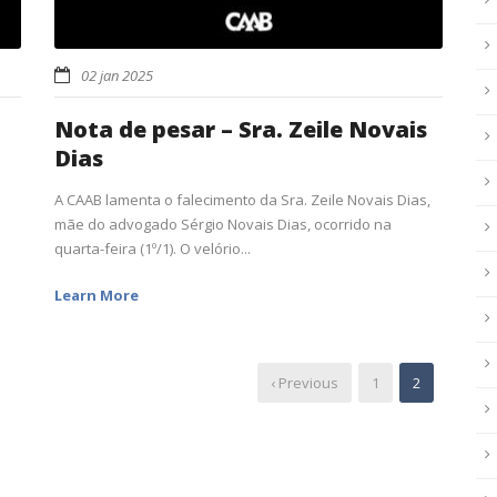
02 jan 2025
Nota de pesar – Sra. Zeile Novais
Dias
A CAAB lamenta o falecimento da Sra. Zeile Novais Dias,
mãe do advogado Sérgio Novais Dias, ocorrido na
quarta-feira (1º/1). O velório...
Learn More
‹ Previous
1
2