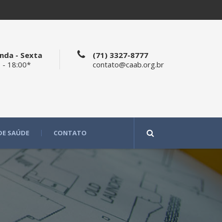
nda - Sexta
(71) 3327-8777
 - 18:00*
contato@caab.org.br
DE SAÚDE
CONTATO