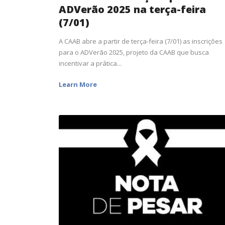
ADVerão 2025 na terça-feira
(7/01)
A CAAB abre a partir de terça-feira (7/01) as inscrições
para o ADVerão 2025, projeto da CAAB que busca
incentivar a prática...
Learn More