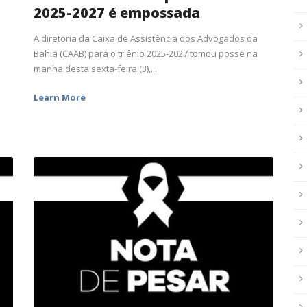
2025-2027 é empossada
A diretoria da Caixa de Assistência dos Advogados da
Bahia (CAAB) para o triênio 2025-2027 tomou posse na
manhã desta sexta-feira (3),...
Learn More