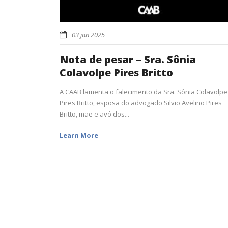
03 jan 2025
Nota de pesar – Sra. Sônia
Colavolpe Pires Britto
A CAAB lamenta o falecimento da Sra. Sônia Colavolpe
Pires Britto, esposa do advogado Silvio Avelino Pires
Britto, mãe e avó dos...
Learn More