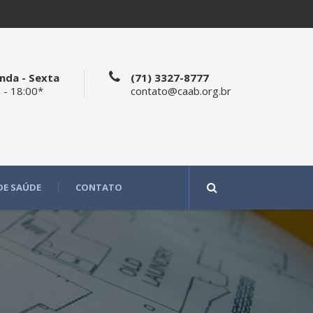
nda - Sexta
(71) 3327-8777
 - 18:00*
contato@caab.org.br
DE SAÚDE
CONTATO