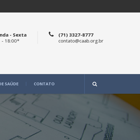
nda - Sexta
(71) 3327-8777
 - 18:00*
contato@caab.org.br
DE SAÚDE
CONTATO