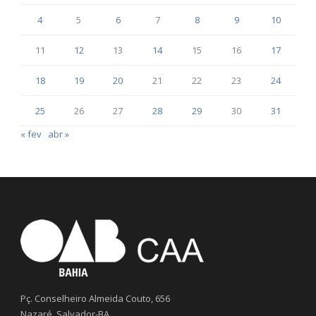
4
5
6
7
8
9
10
11
12
13
14
15
16
17
18
19
20
21
22
23
24
25
26
27
28
29
30
31
« fev
abr »
Pç. Conselheiro Almeida Couto, 656
Nazaré, Salvador-BA