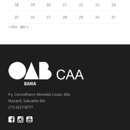
18
19
20
21
22
23
24
25
26
27
28
29
30
31
« fev
abr »
Pç. Conselheiro Almeida Couto, 656
Nazaré, Salvador-BA
(71) 3327-8777