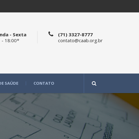
nda - Sexta
(71) 3327-8777
 - 18:00*
contato@caab.org.br
DE SAÚDE
CONTATO