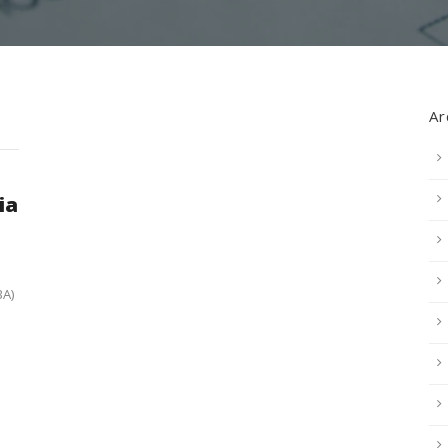
Ar
ia
BA)