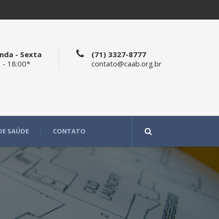
nda - Sexta
(71) 3327-8777
 - 18:00*
contato@caab.org.br
DE SAÚDE
CONTATO