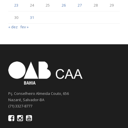
23
24
25
26
27
28
29
30
31
« dez
fev »
Pç. Conselheiro Almeida Couto, 656
Nazaré, Salvador-BA
(71) 3327-8777