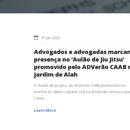
31 jan 2022
Advogados e advogadas marca
presença no ‘Aulão de Jiu Jitsu’
promovido pelo ADVerão CAAB 
Jardim de Alah
O ‘Aulão de Jiu Jitsu’ do ADVerão CAAB promovido na
manhã do último sábado (29) na tenda de serviços qu
Caixa...
Learn More