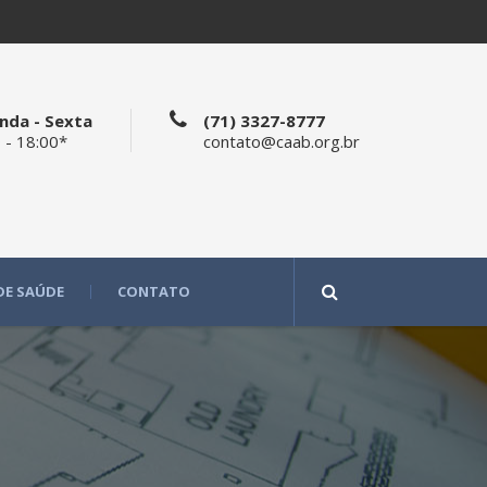
nda - Sexta
(71) 3327-8777
 - 18:00*
contato@caab.org.br
DE SAÚDE
CONTATO