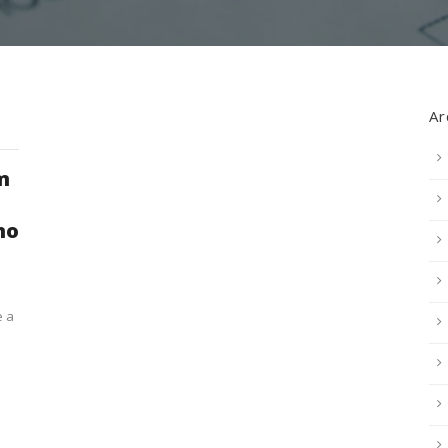
Ar
m
no
e a