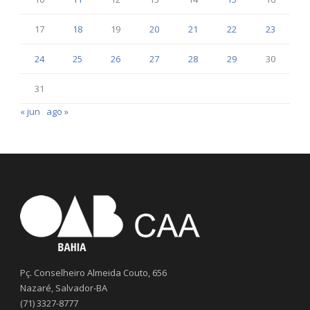
17
18
19
20
21
22
23
24
25
26
27
28
29
30
31
« jun
ago »
Pç. Conselheiro Almeida Couto, 656
Nazaré, Salvador-BA
(71) 3327-8777