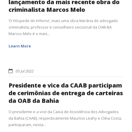
lançamento da mais recente obra do
criminalista Marcos Melo
‘O Hóspede do Inferno’, mais uma obra literária do advogado
criminalista, professor e conselheiro seccional da OAB-BA
Marcos Melo é o mais...
Learn More
05 jul 2022
Presidente e vice da CAAB participam
de cerimônias de entrega de carteiras
da OAB da Bahia
O presidente e a vice da Caixa de Assistência dos Advogados
da Bahia (CAAB), respectivamente Maurício Leahy e Cléia Costa,
participaram, nesta...