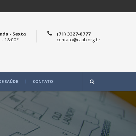
nda - Sexta
(71) 3327-8777
 - 18:00*
contato@caab.org.br
DE SAÚDE
CONTATO