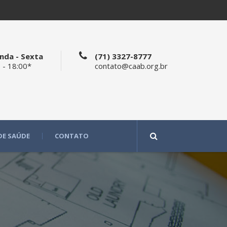
nda - Sexta
(71) 3327-8777
 - 18:00*
contato@caab.org.br
DE SAÚDE
CONTATO