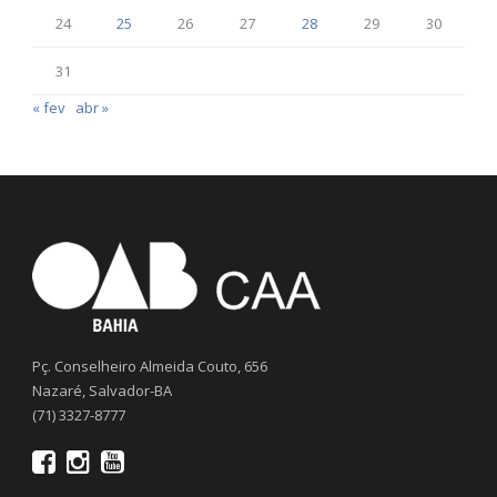
24
25
26
27
28
29
30
31
« fev
abr »
Pç. Conselheiro Almeida Couto, 656
Nazaré, Salvador-BA
(71) 3327-8777