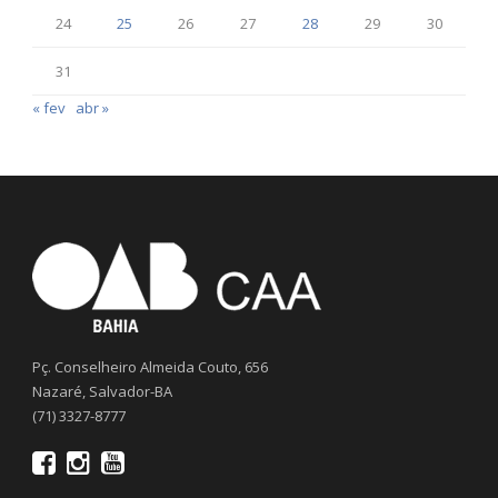
24
25
26
27
28
29
30
31
« fev
abr »
Pç. Conselheiro Almeida Couto, 656
Nazaré, Salvador-BA
(71) 3327-8777