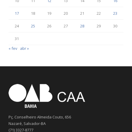
10
11
12
13
14
15
16
17
18
19
20
21
22
23
24
25
26
27
28
29
30
31
« fev
abr »
Pç. Conselheiro Almeida Couto, 656
Nazaré, Salvador-BA
(71) 3327-8777