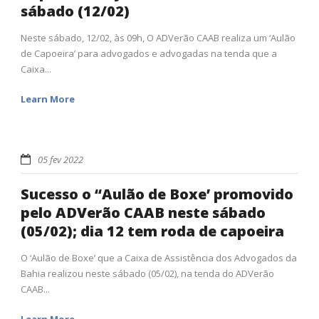
sábado (12/02)
Neste sábado, 12/02, às 09h, O ADVerão CAAB realiza um ‘Aulão
de Capoeira’ para advogados e advogadas na tenda que a
Caixa...
Learn More
05 fev 2022
Sucesso o “Aulão de Boxe’ promovido
pelo ADVerão CAAB neste sábado
(05/02); dia 12 tem roda de capoeira
O ‘Aulão de Boxe’ que a Caixa de Assistência dos Advogados da
Bahia realizou neste sábado (05/02), na tenda do ADVerão
CAAB...
Learn More