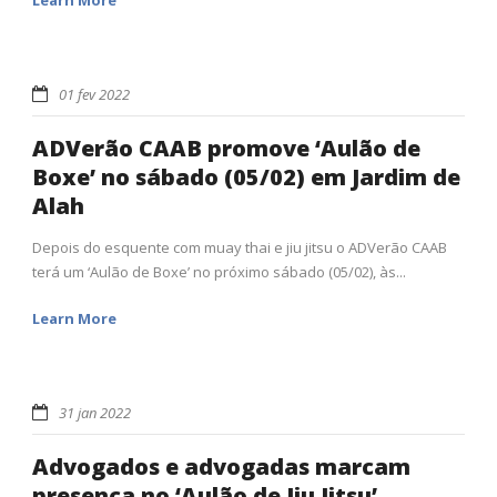
01 fev 2022
ADVerão CAAB promove ‘Aulão de
Boxe’ no sábado (05/02) em Jardim de
Alah
Depois do esquente com muay thai e jiu jitsu o ADVerão CAAB
terá um ‘Aulão de Boxe’ no próximo sábado (05/02), às...
Learn More
31 jan 2022
Advogados e advogadas marcam
presença no ‘Aulão de Jiu Jitsu’