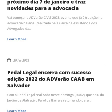
próximo dia 7 de janeiro e traz
novidades para a advocacia
Vai começar o ADVerão CAAB 2023, evento que já é tradição na
advocacia baiana. Realizado pela Caixa de Assistência dos
Advogados da...
Learn More
20 fev 2022
Pedal Legal encerra com sucesso
edição 2022 do ADVerão CAAB em
Salvador
Com o Pedal Legal realizado neste domingo (20/02), que saiu do
Jardim de Alah até o Farol da Barra e retornando para...
Learn More