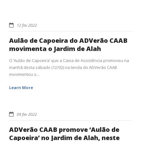
12 fev 2022
Aulão de Capoeira do ADVerão CAAB
movimenta o Jardim de Alah
O ‘Aulão de Capoeira’ que a Caixa de Assistência promoveu na
manhã desta sábado (12/02) na tenda do ADVerão CAAB
movimentou o...
Learn More
09 fev 2022
ADVerão CAAB promove ‘Aulão de
Capoeira’ no Jardim de Alah, neste