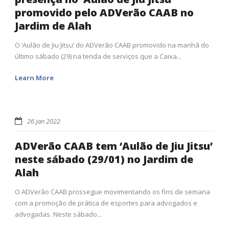
promovido pelo ADVerão CAAB no
Jardim de Alah
O ‘Aulão de Jiu Jitsu’ do ADVerão CAAB promovido na manhã do
último sábado (29) na tenda de serviços que a Caixa...
Learn More
26 jan 2022
ADVerão CAAB tem ‘Aulão de Jiu Jitsu’
neste sábado (29/01) no Jardim de
Alah
O ADVerão CAAB prossegue movimentando os fins de semana
com a promoção de prática de esportes para advogados e
advogadas. Neste sábado...